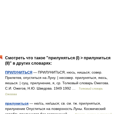
Смотреть что такое "прилуняться (I) > прилуниться
(II)" в других словарях:
ПРИЛУНИТЬСЯ
— ПРИЛУНИТЬСЯ, нюсь, нишься; совер.
Прилетев, опуститься на Луну. | несовер. прилуняться, яюсь,
яешься. | сущ. прилунение, я, ср. Толковый словарь Ожегова.
С.И. Ожегов, Н.Ю. Шведова. 1949 1992 …
Толковый словарь
Ожегова
прилуниться
— ню/сь, ни/шься; св. см. тж. прилуняться,
прилунение Опуститься на поверхность Луны. Космический