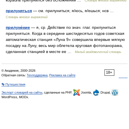
корабль прилунился без осложнений …
Словарь многих выражений
прилуняться
— см. прилуниться; я/юсь, я/ешься; нсв …
Словарь многих выражений
прилуне́ние
— я, ср. Действие по знач. глаг. прилуниться
прилуняться. Когда в середине шестидесятых годов советская
автоматическая станция «Луна 9» совершила впервые мягкую
посадку на Луну, весь мир облетела круговая фотопанорама,
сделанная станцией в месте ее …
Малый академический словарь
© Академик, 2000-2026
18+
Обратная связь:
Техподдержка
,
Реклама на сайте
👣 Путешествия
Экспорт словарей на сайты
, сделанные на PHP,
Joomla,
Drupal,
WordPress, MODx.